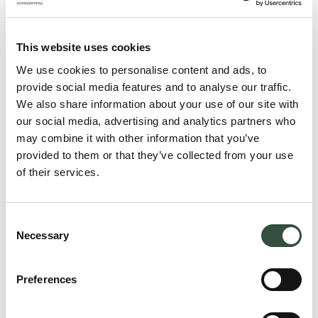
Kommunen skal ajourføre BBR i takt med, at kommuner
modtager data og oplysninger til brug herfor.
Kommunalbestyrelsen skal sikre, at BBR-registreringerne
This website uses cookies
er korrekte, fyldestgørende og tidstro, og skal
We use cookies to personalise content and ads, to
tilrettelæggeen aktiv indsats for systematisk kontrol
provide social media features and to analyse our traffic.
heraf. Hvis kommunen tilsidesætter pligten hertil, så kan
We also share information about your use of our site with
kommunen i særlige tilfælde ifalde erstatningsansvar.
our social media, advertising and analytics partners who
may combine it with other information that you’ve
provided to them or that they’ve collected from your use
of their services.
Den bygningssagkyndige skal i tilstandsrapporten angive
åbenlyse afvigelser i forhold til BBR. Men oplysningerne
Consent
er ikke baseret på en faktisk opmåling, ogdet angives
Necessary
Selection
udtrykkeligt i tilstandsrapporten, at det er ejer, der har
pligt til at sikre, at oplysningerne i BBR er korrekte. Den
byggesagkyndige skal ikke kontrollere boligens størrelse
Preferences
og kan normalt ikke drages til ansvar for arealmangler.