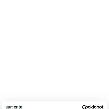
Såfremt ejendomsmægleren burde have opdaget
arealmanglen, kan ejendomsmægleren ifalde
erstatningsansvar overfor køber. Dette gælder også
selvom ejendomsmægleren repræsenterer sælger.
Købers rådgiver, eksempelvis Boligadvokat eller
Købermægler,kan blive pålagt erstatningspligt, ved
mangelfuld rådgivning. Såfremt købersrådgiver burde
have opdaget arealmanglen, kan købers rådgiver ifalde
erstatningsansvar.