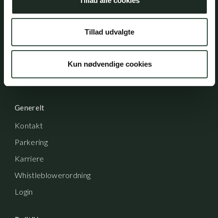
Tillad alle cookies
Adresse
Aumento Advokatfirma
Ny Østergade 3
Tillad udvalgte
1101 København K
Kun nødvendige cookies
Tlf: (+45) 7025 5770
mail@aumento.dk
Generelt
Kontakt
Parkering
Karriere
Whistleblowerordning
Login