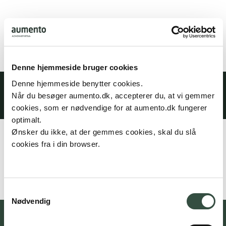
Denne hjemmeside bruger cookies
Denne hjemmeside benytter cookies.
Specialer
Når du besøger aumento.dk, accepterer du, at vi gemmer
cookies, som er nødvendige for at aumento.dk fungerer
optimalt.
Ønsker du ikke, at der gemmes cookies, skal du slå
Profil
cookies fra i din browser.
Johanna Skjødt arbejder som piccoline hos Aumento
Advokatfirma på Ny Østergade 3, 1101 København K.
Samtykkevalg
Nødvendig
Følg os på de sociale