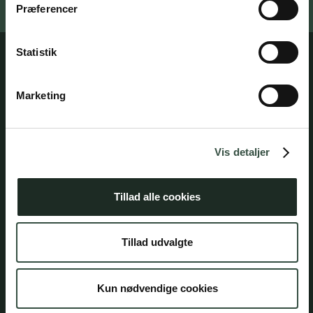
medier
Præferencer
Statistik
Adresse
Marketing
Aumento Advokatfirma
Ny Østergade 3
1101 København K
Vis detaljer
Tlf: (+45) 7025 5770
mail@aumento.dk
Tillad alle cookies
Generelt
Tillad udvalgte
Kontakt
Parkering
Kun nødvendige cookies
Karriere