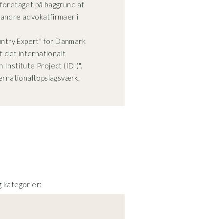
 foretaget på baggrund af
 andre advokatfirmaer i
Skandinaviske sprog
ntry Expert" for Danmark
Engelsk
 det internationalt
Institute Project (IDI)".‍
ternationaltopslagsværk.
Advokat Peter E. P. 
enkeltmandsvirksomh
K.
Advokat Peter E. P. 
Justitsministeriet/Ci
Advokat Peter E. P. 
Danmark, policenumm
5 mio. pr. år og i til
skade og i alt pr. år.
 kategorier:
som Advokatsamfunde
verden for advokatvi