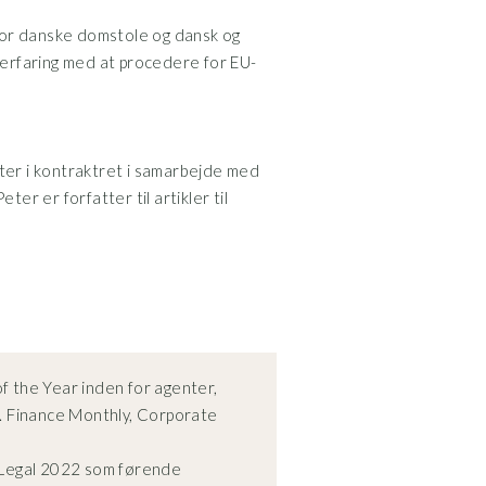
Udstationering, Nov
 for danske domstole og dansk og
Møderet for landsre
 erfaring med at procedere for EU-
Advokat, Horten, 2
Advokatbeskikkelse
Udstationering, DLA 
ter i kontraktret i samarbejde med
Advokatfuldmægtig,
er er forfatter til artikler til
Cand.jur. 2000, Køb
The International Dis
of the Year inden for agenter,
Dansk forening for V
.a. Finance Monthly, Corporate
Det danske Advoka
Beskikket af Justitsm
 Legal 2022 som førende