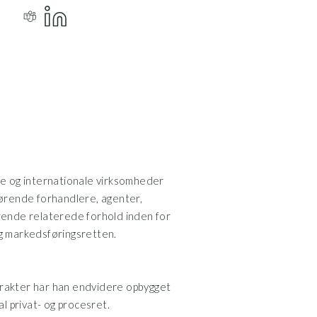
ke og internationale virksomheder
Distribution og salg
rørende forhandlere, agenter,
Erhvervsaftaler og e
rende relaterede forhold inden for
Proces og konfliktløs
g markedsføringsretten.
Partner, Aumento, 
karakter har han endvidere opbygget
Partner, Horten, 2
l privat- og procesret.