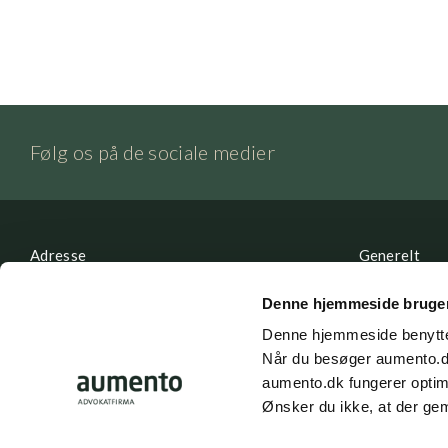
Følg os på de sociale medier
Adresse
Generelt
Aumento Advokatfirma
Kontakt
Denne hjemmeside bruger
Ny Østergade 3
Denne hjemmeside benytte
Parkering
1101 København K
Når du besøger aumento.dk
Karriere
aumento.dk fungerer optim
Ønsker du ikke, at der gem
Tlf: (+45) 7025 5770
Whistleblow